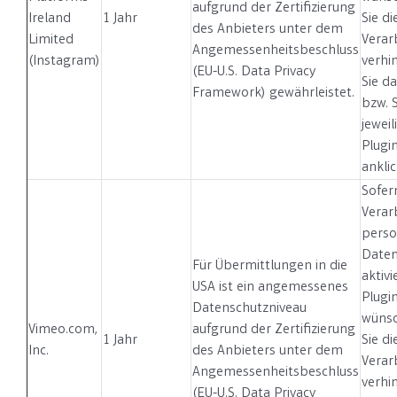
aufgrund der Zertifizierung
Ireland
1 Jahr
Sie di
des Anbieters unter dem
Limited
Verar
Angemessenheitsbeschluss
(Instagram)
verhi
(EU-U.S. Data Privacy
Sie d
Framework) gewährleistet.
bzw. 
jeweil
Plugi
ankli
Sofern
Verar
pers
Daten
Für Übermittlungen in die
aktivi
USA ist ein angemessenes
Plugi
Datenschutzniveau
wünsc
Vimeo.com,
aufgrund der Zertifizierung
1 Jahr
Sie di
Inc.
des Anbieters unter dem
Verar
Angemessenheitsbeschluss
verhi
(EU-U.S. Data Privacy