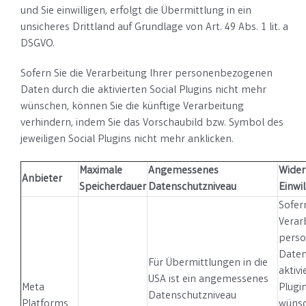
und Sie einwilligen, erfolgt die Übermittlung in ein
unsicheres Drittland auf Grundlage von Art. 49 Abs. 1 lit. a
DSGVO.
Sofern Sie die Verarbeitung Ihrer personenbezogenen
Daten durch die aktivierten Social Plugins nicht mehr
wünschen, können Sie die künftige Verarbeitung
verhindern, indem Sie das Vorschaubild bzw. Symbol des
jeweiligen Social Plugins nicht mehr anklicken.
Maximale
Angemessenes
Wider
Anbieter
Speicherdauer
Datenschutzniveau
Einwi
Sofern
Verar
pers
Daten
Für Übermittlungen in die
aktivi
USA ist ein angemessenes
Meta
Plugi
Datenschutzniveau
Platforms
wünsc