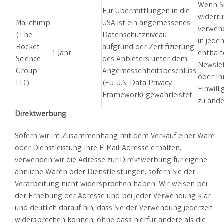
Wenn Si
Für Übermittlungen in die
widerr
Mailchimp
USA ist ein angemessenes
verwend
(The
Datenschutzniveau
in jede
Rocket
aufgrund der Zertifizierung
1 Jahr
enthalt
Science
des Anbieters unter dem
Newslet
Group
Angemessenheitsbeschluss
oder Ih
LLC)
(EU-U.S. Data Privacy
Einwill
Framework) gewährleistet.
zu ände
Direktwerbung
Sofern wir im Zusammenhang mit dem Verkauf einer Ware
oder Dienstleistung Ihre E-Mail-Adresse erhalten,
verwenden wir die Adresse zur Direktwerbung für eigene
ähnliche Waren oder Dienstleistungen, sofern Sie der
Verarbeitung nicht widersprochen haben. Wir weisen bei
der Erhebung der Adresse und bei jeder Verwendung klar
und deutlich darauf hin, dass Sie der Verwendung jederzeit
widersprechen können, ohne dass hierfür andere als die