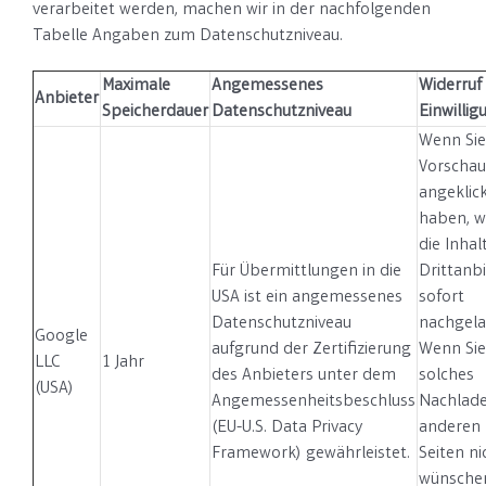
verarbeitet werden, machen wir in der nachfolgenden
Tabelle Angaben zum Datenschutzniveau.
Maximale
Angemessenes
Widerruf
Anbieter
Speicherdauer
Datenschutzniveau
Einwillig
Wenn Sie
Vorschau
angeklic
haben, 
die Inhal
Für Übermittlungen in die
Drittanb
USA ist ein angemessenes
sofort
Datenschutzniveau
nachgela
Google
aufgrund der Zertifizierung
Wenn Sie
LLC
1 Jahr
des Anbieters unter dem
solches
(USA)
Angemessenheitsbeschluss
Nachlade
(EU-U.S. Data Privacy
anderen
Framework) gewährleistet.
Seiten ni
wünsche