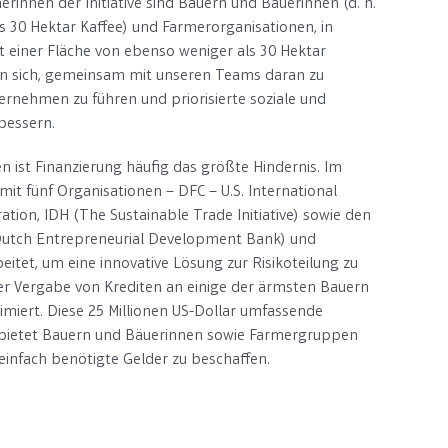
rinnen der Initiative sind Bauern und Bäuerinnen (d. h.
ls 30 Hektar Kaffee) und Farmerorganisationen, in
 einer Fläche von ebenso weniger als 30 Hektar
hten sich, gemeinsam mit unseren Teams daran zu
ternehmen zu führen und priorisierte soziale und
bessern.
n ist Finanzierung häufig das größte Hindernis. Im
it fünf Organisationen – DFC – U.S. International
ion, IDH (The Sustainable Trade Initiative) sowie den
utch Entrepreneurial Development Bank)
und
et, um eine innovative Lösung zur Risikoteilung zu
iner Vergabe von Krediten an einige der ärmsten Bauern
miert. Diese 25 Millionen US-Dollar umfassende
 bietet Bauern und Bäuerinnen sowie Farmergruppen
 einfach benötigte Gelder zu beschaffen.