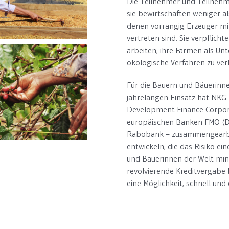
Die Teilnehmer und Teilnehme
sie bewirtschaften weniger a
denen vorrangig Erzeuger mit
vertreten sind. Sie verpflic
arbeiten, ihre Farmen als Un
ökologische Verfahren zu ver
Für die Bauern und Bäuerinne
jahrelangen Einsatz hat NKG m
Development Finance Corporat
europäischen Banken
FMO (D
Rabobank – zusammengearbeit
entwickeln, die das Risiko e
und Bäuerinnen der Welt mini
revolvierende Kreditvergabe
eine Möglichkeit, schnell und