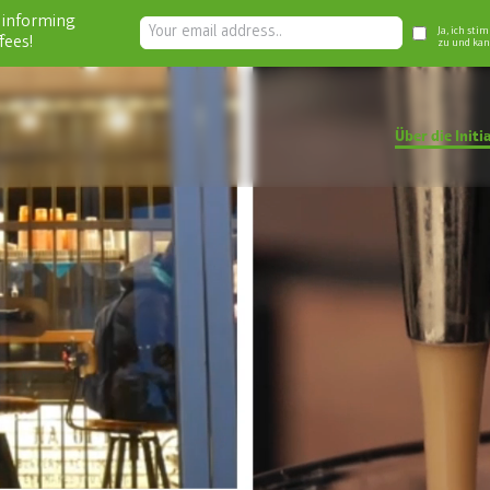
 informing
Ja, ich sti
fees!
zu und kan
Über die Initi