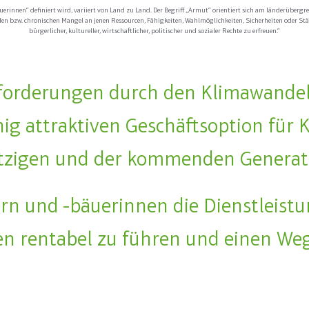
uerinnen“ definiert wird, variiert von Land zu Land. Der Begriff „Armut“ orientiert sich am länderüber
den bzw. chronischen Mangel an jenen Ressourcen, Fähigkeiten, Wahlmöglichkeiten, Sicherheiten oder Stä
bürgerlicher, kultureller, wirtschaftlicher, politischer und sozialer Rechte zu erfreuen.“
sforderungen durch den Klimawande
ig attraktiven Geschäftsoption für
etzigen und der kommenden Generat
n und -bäuerinnen die Dienstleistu
n rentabel zu führen und einen Weg