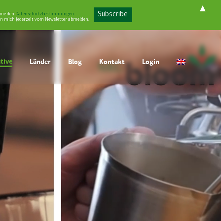
▲
mme den
Datenschutzbestimmungen
n mich jederzeit vom Newsletter abmelden.
ative
Länder
Blog
Kontakt
Login