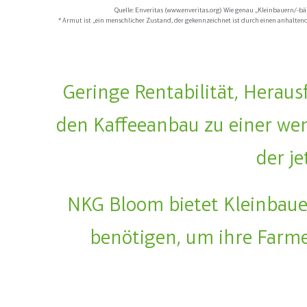
Quelle: Enveritas (www.enveritas.org) Wie genau „Kleinbauern/-bä
* Armut ist „ein menschlicher Zustand, der gekennzeichnet ist durch einen anhalten
Geringe Rentabilität, Herau
den Kaffeeanbau zu einer wen
der j
NKG Bloom bietet Kleinbauer
benötigen, um ihre Farme