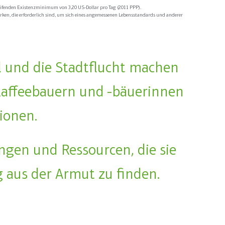
greifenden Existenzminimum von 3,20 US-Dollar pro Tag (2011 PPP).
rken, die erforderlich sind, um sich eines angemessenen Lebensstandards und anderer
l und die Stadtflucht machen
 Kaffeebauern und -bäuerinnen
ionen.
ngen und Ressourcen, die sie
 aus der Armut zu finden.