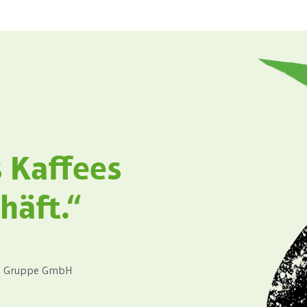
s Kaffees
häft.“
nn Gruppe GmbH