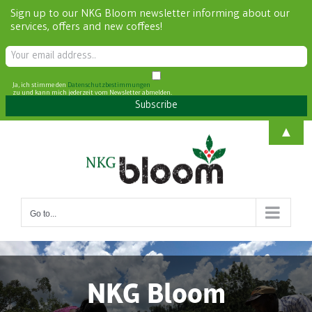
Sign up to our NKG Bloom newsletter informing about our
services, offers and new coffees!
Ja, ich stimme den
Datenschutzbestimmungen
zu und kann mich jederzeit vom Newsletter abmelden.
Skip
▲
to
content
Go to...
NKG Bloom