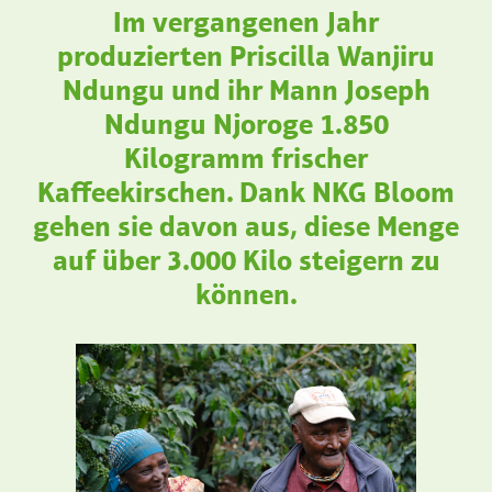
Im vergangenen Jahr
produzierten Priscilla Wanjiru
Ndungu und ihr Mann Joseph
Ndungu Njoroge 1.850
Kilogramm frischer
Kaffeekirschen. Dank NKG Bloom
gehen sie davon aus, diese Menge
auf über 3.000 Kilo steigern zu
können.